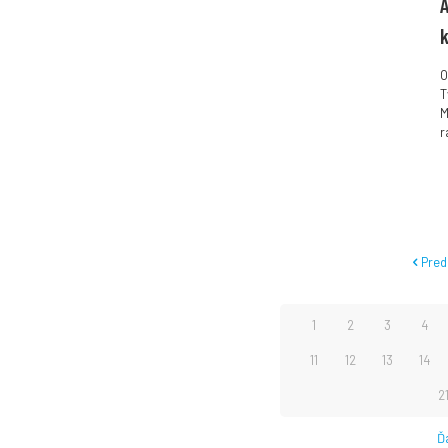
A
k
O
T
M
r
Pred
1
2
3
4
11
12
13
14
2
Ďa