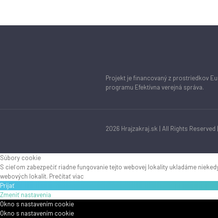
Projekt je financovaný z prostriedkov 
programu Efektívna verejná správa.
2026 Hrajzakraj.sk | All Rights Reserve
Súbory cookie
S cieľom zabezpečiť riadne fungovanie tejto webovej lokality ukladáme niekedy
webových lokalít.
Prečítať viac
Prijať
Zmeniť nastavenia
Okno s nastavením cookie
Okno s nastavením cookie