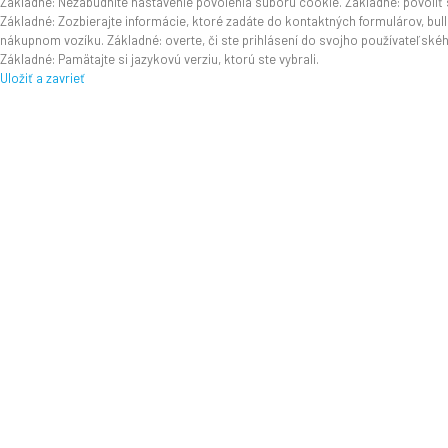
Základné: Nezabudnite nastavenie povolenia súboru cookie. Základné: povoliť 
Základné: Zozbierajte informácie, ktoré zadáte do kontaktných formulárov, bull
nákupnom vozíku. Základné: overte, či ste prihlásení do svojho používateľské
Základné: Pamätajte si jazykovú verziu, ktorú ste vybrali.
Uložiť a zavrieť