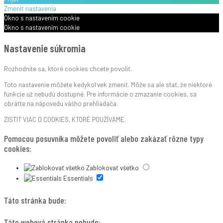
Zmeniť nastavenia
Okno s nastavením cookie
Okno s nastavením cookie
Nastavenie súkromia
Rozhodnite sa, ktoré cookies chcete povoliť.
Toto nastavenie môžete kedykoľvek zmeniť. Môže sa ale stať, že niektoré
funkcie už nebudú dostupné. Pre informácie o zmazanie cookies, sa
obráťte na nápovedu vášho prehliadača.
ZISTIŤ VIAC O COOKIES, KTORÉ POUŽÍVAME.
Pomocou posuvníka môžete povoliť alebo zakázať rôzne typy
cookies:
Zablokovať všetko
Essentials
Táto stránka bude:
Táto webová stránka nebude: