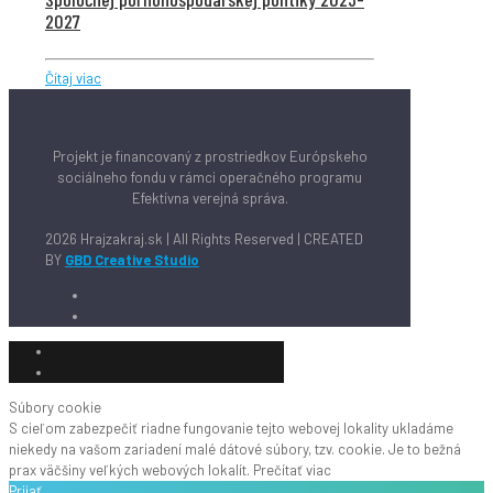
2027
Čítaj viac
Projekt je financovaný z prostriedkov Európskeho
sociálneho fondu v rámci operačného programu
Efektívna verejná správa.
2026 Hrajzakraj.sk | All Rights Reserved | CREATED
BY
GBD Creative Studio
Súbory cookie
S cieľom zabezpečiť riadne fungovanie tejto webovej lokality ukladáme
niekedy na vašom zariadení malé dátové súbory, tzv. cookie. Je to bežná
prax väčšiny veľkých webových lokalít.
Prečítať viac
Prijať