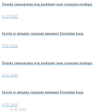
Žilinský samosprávny kraj predstavil novú rozvojovú stratégiu
12. 10. 2022
Pozrite si aktuálny rozvojový dokument Žilinského kraja
17. 10. 2022
Žilinský samosprávny kraj predstavil novú rozvojovú stratégiu
12. 10. 2022
Pozrite si aktuálny rozvojový dokument Žilinského kraja
17. 10. 2022
14. 10. 2022