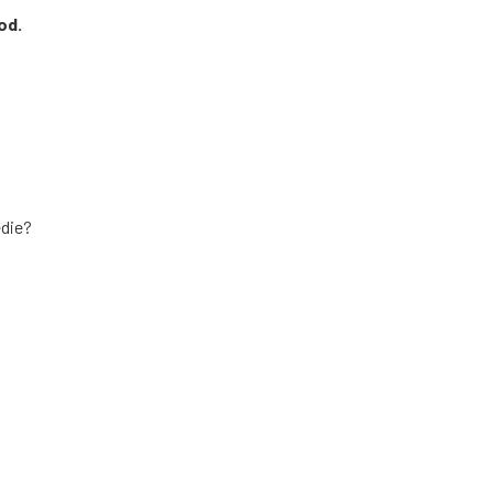
od.
edie?
ji