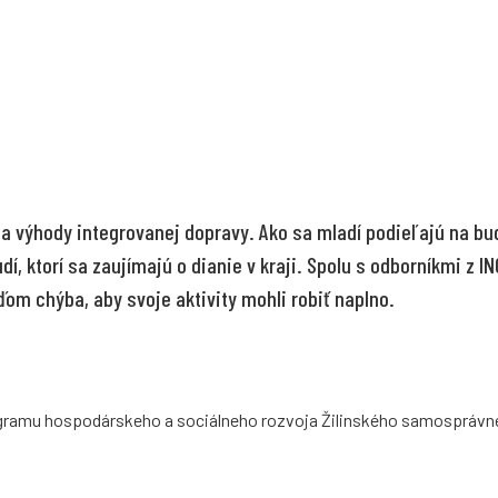
a a výhody integrovanej dopravy. Ako sa mladí podieľajú na b
, ktorí sa zaujímajú o dianie v kraji. Spolu s odborníkmi z I
m chýba, aby svoje aktivity mohli robiť naplno.
gramu hospodárskeho a sociálneho rozvoja Žilinského samosprávne