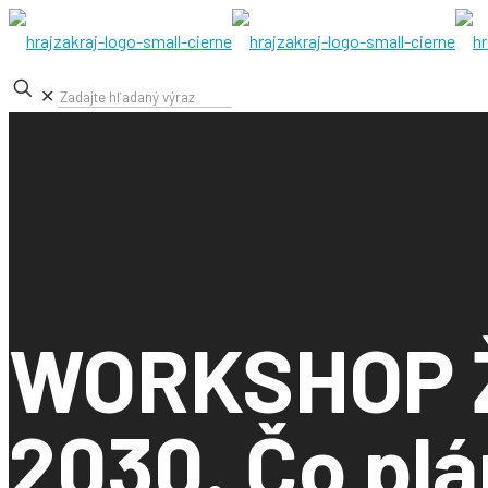
✕
WORKSHOP Ži
2030. Čo pl