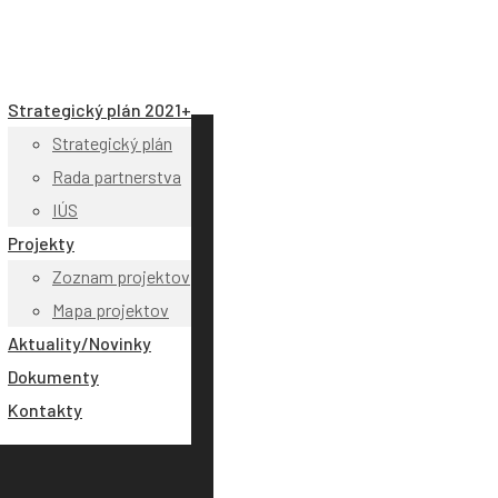
Strategický plán 2021+
Strategický plán
Rada partnerstva
IÚS
Projekty
Zoznam projektov
Mapa projektov
Aktuality/Novinky
Dokumenty
Kontakty