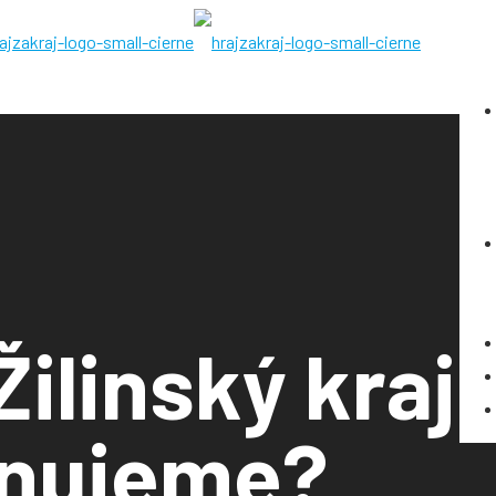
linský kraj
ánujeme?