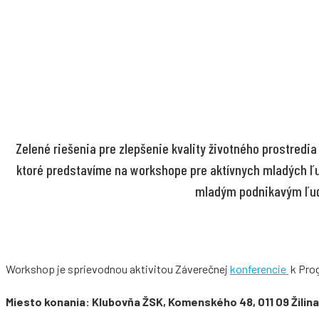
Zelené riešenia pre zlepšenie kvality životného prostredi
ktoré predstavíme na workshope pre aktívnych mladých ľudí
mladým podnikavým ľuďo
Workshop je sprievodnou aktivitou Záverečnej
konferencie
k Pro
Miesto konania:
Klubovňa ŽSK, Komenského 48, 011 09 Žilina