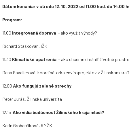
Dátum konania: v stredu 12. 10. 2022 od 11.00 hod. do 14.00 h
Program:
11.00
Integrovaná doprava
– ako využiť výhody?
Richard Staškovan, IŽK
11.30
Klimatické opatrenia
– ako chceme chrániť životné prostr
Dana Gavalierová, koordinátorka enviroprojektov v Žilinskom kra
12.00
Ako fungujú zelené strechy
Peter Juráš, Žilinská univerzita
12.15
Ako vidia budúcnosť Žilinského kraja mladí?
Karin Grobarčíková, RMŽK