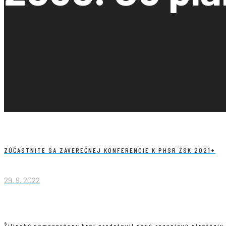
ZÚČASTNITE SA ZÁVEREČNEJ KONFERENCIE K PHSR ŽSK 2021+
29. 9. 2022
Žilinský samosprávny kraj predstavil novú rozvojovú stratégiu