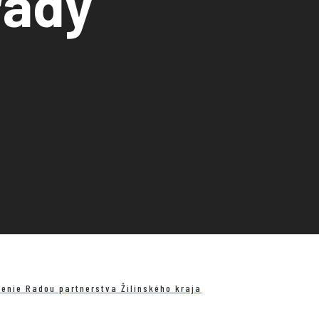
rady
enie Radou partnerstva Žilinského kraja