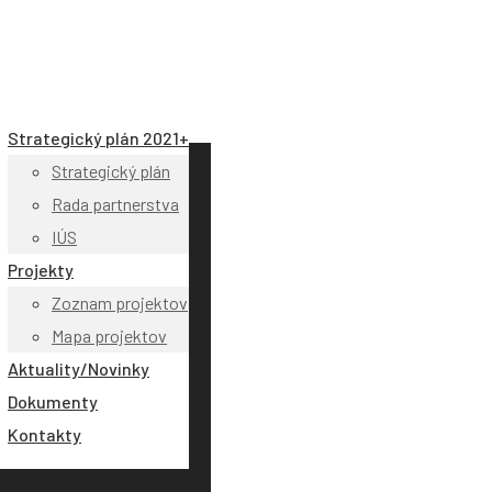
Strategický plán 2021+
Strategický plán
Rada partnerstva
IÚS
Projekty
Zoznam projektov
Mapa projektov
Aktuality/Novinky
Dokumenty
Kontakty