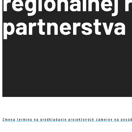
regionálnej 
partnerstva
Zmena termínu na predkladanie projektových zámerov na posúd