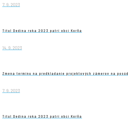
7. 9. 2023
Titul Dedina roka 2023 patrí obci Korňa
14. 9. 2023
Zmena termínu na predkladanie projektových zámerov na posúd
7. 9. 2023
Titul Dedina roka 2023 patrí obci Korňa