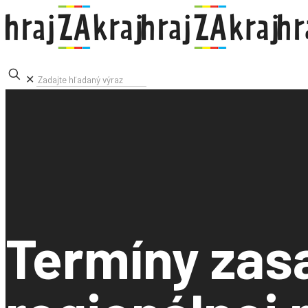
✕
Termíny zas