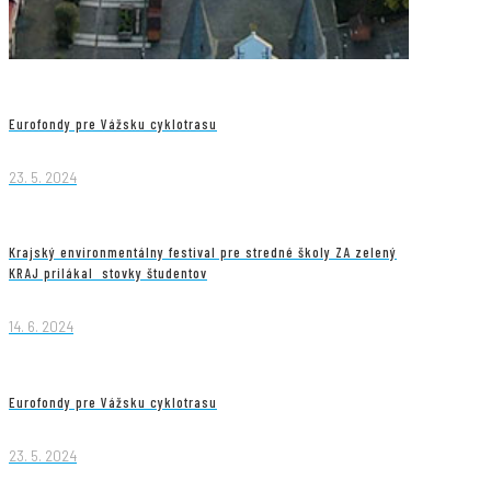
Eurofondy pre Vážsku cyklotrasu
23. 5. 2024
Krajský environmentálny festival pre stredné školy ZA zelený
KRAJ prilákal stovky študentov
14. 6. 2024
Eurofondy pre Vážsku cyklotrasu
23. 5. 2024