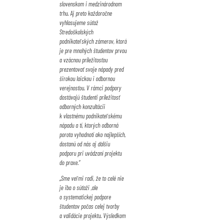
slovenskom i medzinárodnom
trhu. Aj preto každoročne
vyhlasujeme súťaž
Stredoškolských
podnikateľských zámerov, ktorá
je pre mnohých študentov prvou
a vzácnou príležitosťou
prezentovať svoje nápady pred
širokou laickou i odbornou
verejnosťou. V rámci podpory
dostávajú študenti príležitosť
odborných konzultácii
k vlastnému podnikateľskému
nápadu a tí, ktorých odborná
porota vyhodnotí ako najlepších,
dostanú od nás aj ďalšiu
podporu pri uvádzaní projektu
do praxe.“
„
Sme veľmi radi, že to celé nie
je iba o súťaži ,ale
o systematickej podpore
študentov počas celej tvorby
a validácie projektu. Výsledkom