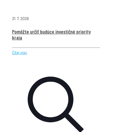
21. 7. 2026
Pomôžte určiť budúce investičné priority
kraja
Čítaj viac