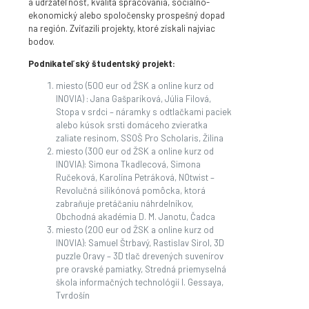
a udržateľnosť, kvalita spracovania, sociálno-
ekonomický alebo spoločensky prospešný dopad
na región. Zvíťazili projekty, ktoré získali najviac
bodov.
Podnikateľský študentský projekt:
miesto (500 eur od ŽSK a online kurz od
INOVIA) : Jana Gašparíková, Júlia Filová,
Stopa v srdci – náramky s odtlačkami paciek
alebo kúsok srsti domáceho zvieratka
zaliate resinom, SSOŠ Pro Scholaris, Žilina
miesto (300 eur od ŽSK a online kurz od
INOVIA): Simona Tkadlecová, Simona
Ručeková, Karolína Petráková, NOtwist –
Revolučná silikónová pomôcka, ktorá
zabraňuje pretáčaniu náhrdelníkov,
Obchodná akadémia D. M. Janotu, Čadca
miesto (200 eur od ŽSK a online kurz od
INOVIA): Samuel Štrbavý, Rastislav Sirol, 3D
puzzle Oravy – 3D tlač drevených suvenírov
pre oravské pamiatky, Stredná priemyselná
škola informačných technológií I. Gessaya,
Tvrdošín