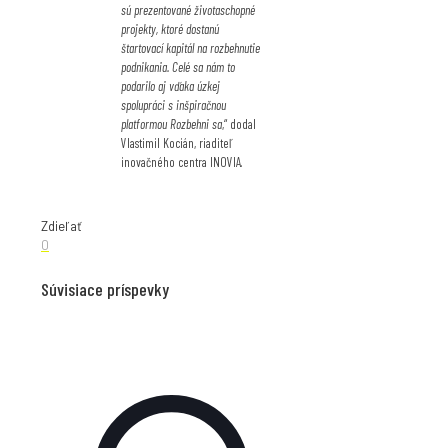
sú prezentované životaschopné
projekty, ktoré dostanú
štartovací kapitál na rozbehnutie
podnikania. Celé sa nám to
podarilo aj vďaka úzkej
spolupráci s inšpiračnou
platformou Rozbehni sa
,“ dodal
Vlastimil Kocián, riaditeľ
inovačného centra INOVIA.
Zdieľať
0
Súvisiace príspevky