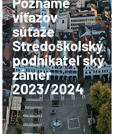
Poznáme
víťazov
súťaže
Stredoškolský
podnikateľský
zámer
2023/2024