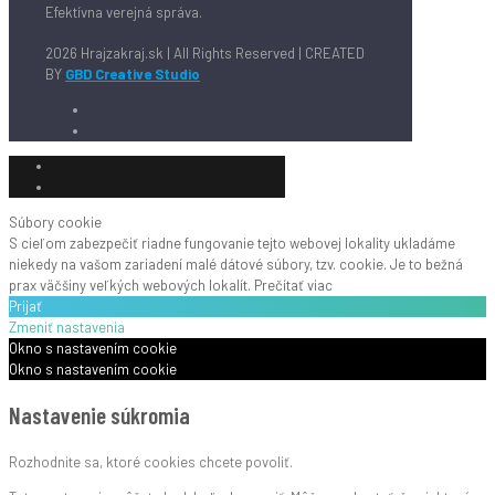
Efektívna verejná správa.
2026 Hrajzakraj.sk | All Rights Reserved | CREATED
BY
GBD Creative Studio
Súbory cookie
S cieľom zabezpečiť riadne fungovanie tejto webovej lokality ukladáme
niekedy na vašom zariadení malé dátové súbory, tzv. cookie. Je to bežná
prax väčšiny veľkých webových lokalít.
Prečítať viac
Prijať
Zmeniť nastavenia
Okno s nastavením cookie
Okno s nastavením cookie
Nastavenie súkromia
Rozhodnite sa, ktoré cookies chcete povoliť.