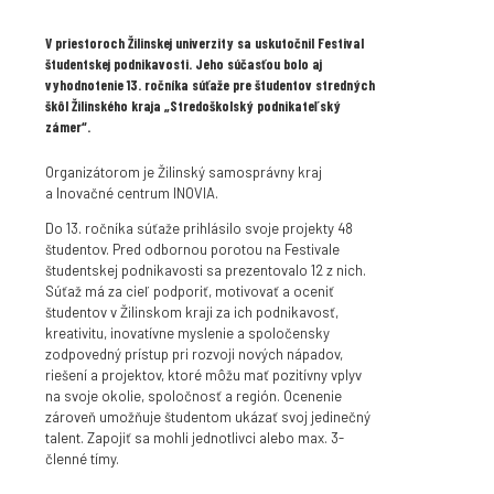
V priestoroch Žilinskej univerzity sa uskutočnil Festival
študentskej podnikavosti. Jeho súčasťou bolo aj
vyhodnotenie 13. ročníka súťaže pre študentov stredných
škôl Žilinského kraja „Stredoškolský podnikateľský
zámer“.
Organizátorom je Žilinský samosprávny kraj
a Inovačné centrum INOVIA.
Do 13. ročníka súťaže prihlásilo svoje projekty 48
študentov. Pred odbornou porotou na Festivale
študentskej podnikavosti sa prezentovalo 12 z nich.
Súťaž má za cieľ podporiť, motivovať a oceniť
študentov v Žilinskom kraji za ich podnikavosť,
kreativitu, inovatívne myslenie a spoločensky
zodpovedný prístup pri rozvoji nových nápadov,
riešení a projektov, ktoré môžu mať pozitívny vplyv
na svoje okolie, spoločnosť a región. Ocenenie
zároveň umožňuje študentom ukázať svoj jedinečný
talent. Zapojiť sa mohli jednotlivci alebo max. 3-
členné tímy.