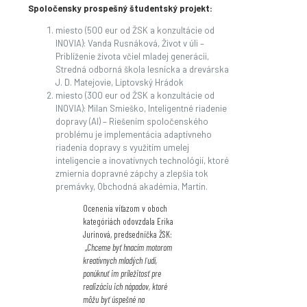
Spoločensky prospešný študentský projekt:
miesto (500 eur od ŽSK a konzultácie od
INOVIA): Vanda Rusnáková, Život v úli –
Priblíženie života včiel mladej generácii,
Stredná odborná škola lesnícka a drevárska
J. D. Matejovie, Liptovský Hrádok
miesto (300 eur od ŽSK a konzultácie od
INOVIA): Milan Smieško, Inteligentné riadenie
dopravy (AI) – Riešením spoločenského
problému je implementácia adaptívneho
riadenia dopravy s využitím umelej
inteligencie a inovatívnych technológií, ktoré
zmiernia dopravné zápchy a zlepšia tok
premávky, Obchodná akadémia, Martin.
Ocenenia víťazom v oboch
kategóriách odovzdala Erika
Jurinová, predsedníčka ŽSK:
„
Chceme byť hnacím motorom
kreatívnych mladých ľudí,
ponúknuť im príležitosť pre
realizáciu ich nápadov, ktoré
môžu byť úspešné na