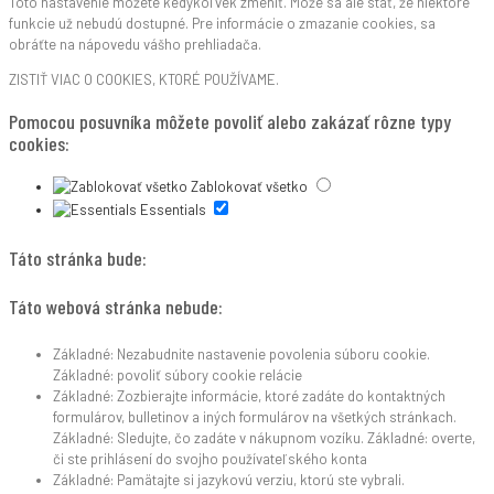
Toto nastavenie môžete kedykoľvek zmeniť. Môže sa ale stať, že niektoré
funkcie už nebudú dostupné. Pre informácie o zmazanie cookies, sa
obráťte na nápovedu vášho prehliadača.
ZISTIŤ VIAC O COOKIES, KTORÉ POUŽÍVAME.
Pomocou posuvníka môžete povoliť alebo zakázať rôzne typy
cookies:
Zablokovať všetko
Essentials
Táto stránka bude:
Táto webová stránka nebude:
Základné: Nezabudnite nastavenie povolenia súboru cookie.
Základné: povoliť súbory cookie relácie
Základné: Zozbierajte informácie, ktoré zadáte do kontaktných
formulárov, bulletinov a iných formulárov na všetkých stránkach.
Základné: Sledujte, čo zadáte v nákupnom vozíku. Základné: overte,
či ste prihlásení do svojho používateľského konta
Základné: Pamätajte si jazykovú verziu, ktorú ste vybrali.