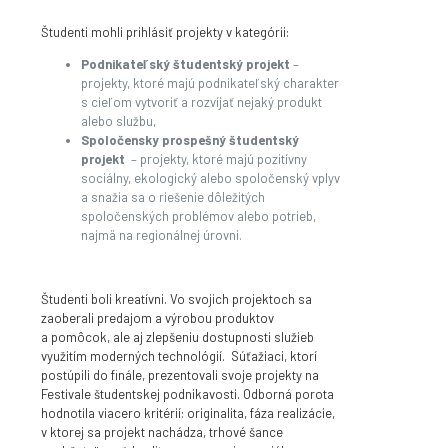
Študenti mohli prihlásiť projekty v kategórii:
Podnikateľský študentský projekt
–
projekty, ktoré majú podnikateľský charakter
s cieľom vytvoriť a rozvíjať nejaký produkt
alebo službu,
Spoločensky prospešný študentský
projekt
– projekty, ktoré majú pozitívny
sociálny, ekologický alebo spoločenský vplyv
a snažia sa o riešenie dôležitých
spoločenských problémov alebo potrieb,
najmä na regionálnej úrovni.
Študenti boli kreatívni. Vo svojich projektoch sa
zaoberali predajom a výrobou produktov
a pomôcok, ale aj zlepšeniu dostupnosti služieb
využitím moderných technológií.
Súťažiaci, ktorí
postúpili do finále, prezentovali svoje projekty na
Festivale študentskej podnikavosti. Odborná porota
hodnotila viacero kritérií: originalita, fáza realizácie,
v ktorej sa projekt nachádza, trhové šance