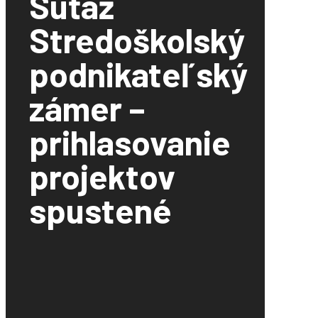
Súťaž
Stredoškolský
podnikateľský
zámer –
prihlasovanie
projektov
spustené