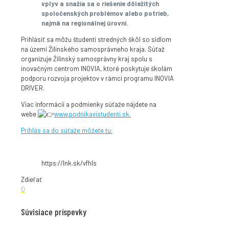
vplyv a snažia sa o riešenie dôležitých
spoločenských problémov alebo potrieb,
najmä na regionálnej úrovni.
Prihlásiť sa môžu študenti stredných škôl so sídlom
na území Žilinského samosprávneho kraja. Súťaž
organizuje Žilinský samosprávny kraj spolu s
inovačným centrom INOVIA, ktoré poskytuje školám
podporu rozvoja projektov v rámci programu INOVIA
DRIVER.
Viac informácií a podmienky súťaže nájdete na
webe
www.podnikavistudenti.sk.
Prihlás sa do súťaže môžete tu:
https://lnk.sk/vfhls
Zdieľať
0
Súvisiace príspevky