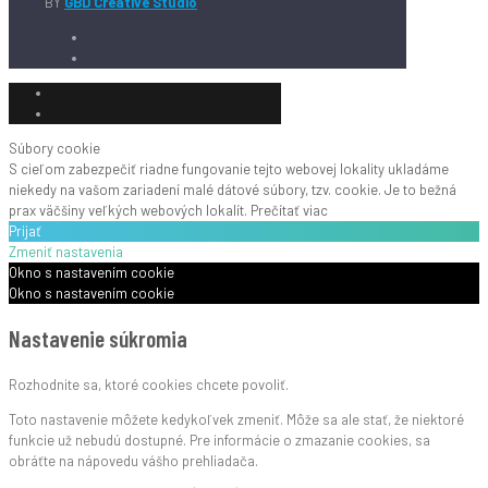
BY
GBD Creative Studio
Súbory cookie
S cieľom zabezpečiť riadne fungovanie tejto webovej lokality ukladáme
niekedy na vašom zariadení malé dátové súbory, tzv. cookie. Je to bežná
prax väčšiny veľkých webových lokalít.
Prečítať viac
Prijať
Zmeniť nastavenia
Okno s nastavením cookie
Okno s nastavením cookie
Nastavenie súkromia
Rozhodnite sa, ktoré cookies chcete povoliť.
Toto nastavenie môžete kedykoľvek zmeniť. Môže sa ale stať, že niektoré
funkcie už nebudú dostupné. Pre informácie o zmazanie cookies, sa
obráťte na nápovedu vášho prehliadača.