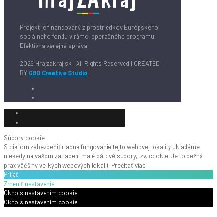
Projekt je financovaný z prostriedkov Európskeho
sociálneho fondu v rámci operačného programu
Efektívna verejná správa.
2026 Hrajzakraj.sk | All Rights Reserved | CREATED
BY
GBD Creative Studio
Súbory cookie
S cieľom zabezpečiť riadne fungovanie tejto webovej lokality ukladáme
niekedy na vašom zariadení malé dátové súbory, tzv. cookie. Je to bežná
prax väčšiny veľkých webových lokalít.
Prečítať viac
Prijať
Zmeniť nastavenia
Okno s nastavením cookie
Okno s nastavením cookie