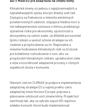
eur z Misie EÚ pre adaptáciu na zmenu klímy.
Klimatické zmeny sú jednou z najvýznamnejších a
najnaliehavejších výziev, ktorým dnešný svet čelí.
Zvyšujúca sa frekvencia a intenzita extrémnych
poveternostných udalostí, stúpajúca hladina morí a
iné nebezpečenstvá súvisiace s klímou predstavujú
významné riziká pre ekonomiky, spoločnosti a
ekosystémy na celom svete. Je dôležité porozumieť
týmto rizikám a vyvinúť účinné stratégie na ich
riadenie a prispôsobenie sa im. Regionálne a
miestne hodnotenia klimatických rizík sú kľúčové
pre kolektívne rozhodovanie o tom, ako sa
prispôsobiť klimatickým rizikám, uprednostniť ciele
a vízie a koordinovať adaptačné procesy v rôznych
aspektoch života v komunite.
Hlavným cieľom CLIMAAX je podpora implementácie
adaptačnej stratégie EÚ a najmä prvého cieľa
adaptačnej misie Horizon Europe: príprava a
plánovanie odolnosti voči zmene klímy. Projekt bol
navrhnutý tak, aby sa vybralo aspoň 60 regiónov
a/alebo komunít, ktoré budú implementovať