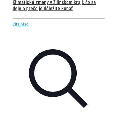
Klimatické zmeny v Žilinskom kraji: čo sa
deje a prečo je dôležité konať
Čítaj viac