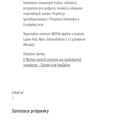
budovanie inovačných hubov, realizáciu
programov pre podporu inovácií a otváranie
regionálnych centier. Projekt je
spolufinancovaný z Programu Slovensko a
Európskej únie.
Regionálne centrum INOVIA nájdete v budove
Liptov Hub, Nám. Osloboditeľov 2 v Liptovskom
Mikuláši.
Podobné články:
V Martine otvorili centrum pre podnikavých
inovátorov – Žilinský kraj HrajZaKraj
Zdieľať
0
Súvisiace príspevky