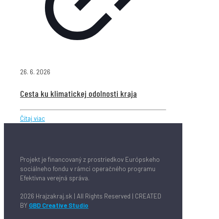
26. 6. 2026
Cesta ku klimatickej odolnosti kraja
Čítaj viac
Projekt je financovaný z prostriedkov Európskeho
sociálneho fondu v rámci operačného programu
Efektívna verejná správa.
2026 Hrajzakraj.sk | All Rights Reserved | CREATED
BY
GBD Creative Studio