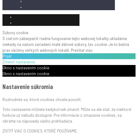
Súbory cookie
S cieľom zabezpečiť riadne fungovanie tejto webovej lokality ukladáme
niekedy na vašom zariadení malé dátové súbory, tzv. cookie. Je to bežná
prax väčšiny veľkých webových lokalít.
Prečítať viac
Prijať
Zmeniť nastavenia
Okno s nastavením cookie
Okno s nastavením cookie
Nastavenie súkromia
Rozhodnite sa, ktoré cookies chcete povoliť.
Toto nastavenie môžete kedykoľvek zmeniť. Môže sa ale stať, že niektoré
funkcie už nebudú dostupné. Pre informácie o zmazanie cookies, sa
obráťte na nápovedu vášho prehliadača.
ZISTIŤ VIAC O COOKIES, KTORÉ POUŽÍVAME.