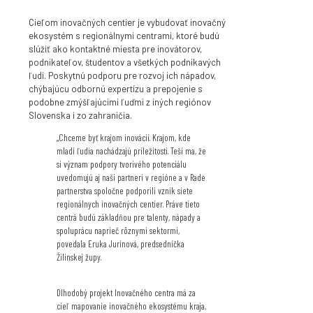
Cieľom inovačných centier je vybudovať inovačný
ekosystém s regionálnymi centrami, ktoré budú
slúžiť ako kontaktné miesta pre inovátorov,
podnikateľov, študentov a všetkých podnikavých
ľudí. Poskytnú podporu pre rozvoj ich nápadov,
chýbajúcu odbornú expertízu a prepojenie s
podobne zmýšľajúcimi ľuďmi z iných regiónov
Slovenska i zo zahraničia.
„Chceme byť krajom inovácií. Krajom, kde
mladí ľudia nachádzajú príležitosti. Teší ma, že
si význam podpory tvorivého potenciálu
uvedomujú aj naši partneri v regióne a v Rade
partnerstva spoločne podporili vznik siete
regionálnych inovačných centier. Práve tieto
centrá budú základňou pre talenty, nápady a
spoluprácu naprieč rôznymi sektormi,
povedala Eruka Jurinová, predsedníčka
Žilinskej župy.
Dlhodobý projekt Inovačného centra má za
cieľ mapovanie inovačného ekosystému kraja,