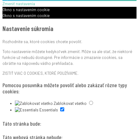
Zmeniť nastavenia
Okno s nastavením cookie
Okno s nastavením cookie
Nastavenie súkromia
Rozhodnite sa, ktoré cookies chcete povoliť.
Toto nastavenie môžete kedykoľvek zmeniť. Môže sa ale stať, že niektoré
funkcie už nebudú dostupné. Pre informácie o zmazanie cookies, sa
obráťte na nápovedu vášho prehliadača.
ZISTIŤ VIAC O COOKIES, KTORÉ POUŽÍVAME.
Pomocou posuvníka môžete povoliť alebo zakázať rôzne typy
cookies:
Zablokovať všetko
Essentials
Táto stránka bude:
Táto webová stránka nebude: