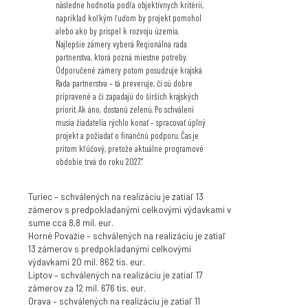
následne hodnotia podľa objektívnych kritérií,
napríklad koľkým ľuďom by projekt pomohol
alebo ako by prispel k rozvoju územia.
Najlepšie zámery vyberá Regionálna rada
partnerstva, ktorá pozná miestne potreby.
Odporučené zámery potom posudzuje krajská
Rada partnerstva – tá preveruje, či sú dobre
pripravené a či zapadajú do širších krajských
priorít. Ak áno, dostanú zelenú. Po schválení
musia žiadatelia rýchlo konať – spracovať úplný
projekt a požiadať o finančnú podporu. Čas je
pritom kľúčový, pretože aktuálne programové
obdobie trvá do roku 2027.“
Turiec – schválených na realizáciu je zatiaľ 13
zámerov s predpokladanými celkovými výdavkami v
sume cca 8,8 mil. eur.
Horné Považie – schválených na realizáciu je zatiaľ
13 zámerov s predpokladanými celkovými
výdavkami 20 mil. 862 tis. eur.
Liptov – schválených na realizáciu je zatiaľ 17
zámerov za 12 mil. 676 tis. eur.
Orava – schválených na realizáciu je zatiaľ 11