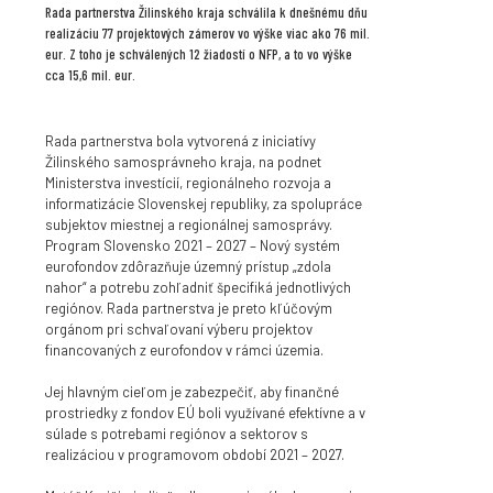
Rada partnerstva Žilinského kraja schválila k dnešnému dňu
realizáciu 77 projektových zámerov vo výške viac ako 76 mil.
eur. Z toho je schválených 12 žiadostí o NFP, a to vo výške
cca 15,6 mil. eur.
Rada partnerstva bola vytvorená z iniciatívy
Žilinského samosprávneho kraja, na podnet
Ministerstva investícií, regionálneho rozvoja a
informatizácie Slovenskej republiky, za spolupráce
subjektov miestnej a regionálnej samosprávy.
Program Slovensko 2021 – 2027 – Nový systém
eurofondov zdôrazňuje územný prístup „zdola
nahor“ a potrebu zohľadniť špecifiká jednotlivých
regiónov. Rada partnerstva je preto kľúčovým
orgánom pri schvaľovaní výberu projektov
financovaných z eurofondov v rámci územia.
Jej hlavným cieľom je zabezpečiť, aby finančné
prostriedky z fondov EÚ boli využívané efektívne a v
súlade s potrebami regiónov a sektorov s
realizáciou v programovom období 2021 – 2027.