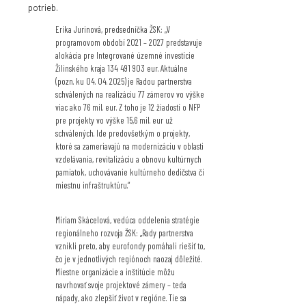
potrieb.
Erika Jurinová, predsedníčka ŽSK: „V
programovom období 2021 – 2027 predstavuje
alokácia pre Integrované územné investície
Žilinského kraja 134 491 903 eur. Aktuálne
(pozn. ku 04. 04. 2025) je Radou partnerstva
schválených na realizáciu 77 zámerov vo výške
viac ako 76 mil. eur. Z toho je 12 žiadostí o NFP
pre projekty vo výške 15,6 mil. eur už
schválených. Ide predovšetkým o projekty,
ktoré sa zameriavajú na modernizáciu v oblasti
vzdelávania, revitalizáciu a obnovu kultúrnych
pamiatok, uchovávanie kultúrneho dedičstva či
miestnu infraštruktúru.“
Miriam Skácelová, vedúca oddelenia stratégie
regionálneho rozvoja ŽSK: „Rady partnerstva
vznikli preto, aby eurofondy pomáhali riešiť to,
čo je v jednotlivých regiónoch naozaj dôležité.
Miestne organizácie a inštitúcie môžu
navrhovať svoje projektové zámery – teda
nápady, ako zlepšiť život v regióne. Tie sa