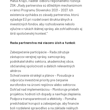
Matúš Krajči, riaditeľ odboru regionálneho rozvoja
ŽSK: „Rady partnerstva sú dôležitým mechanizmom
v rámci Programu Slovensko 2021 – 2027. Ich
existencia vychádza zo zásady partnerstva, ktorú
vyžaduje EÚ pri rozdeľovaní štrukturálnych a
investičných fondov, aby rozhodovanie nebolo
výlučne v rukách štátnej správy, ale zohľadňovalo aj
širší spoločenský kontext.“
Rada partnerstva má viacero úloh a funkcií:
Zabezpečenie participácie – Rada združuje
zástupcov verejnej správy, samosprávy,
podnikateľského sektora, akademickej obce,
občianskej spoločnosti a ďalších relevantných
aktérov.
Schvaľovanie stratégií a plánov – Posudzuje a
odporúča investičné priority pre čerpanie
eurofondov na úrovni regiónov alebo sektorov.
Dohľad nad implementáciou – Monitoruje priebeh
projektov, hodnotí ich dopady a navrhuje zlepšenia.
Podpora transparentnosti a efektivity – Pomáha
predchádzať korupcii a zabezpečuje, aby financie
boli rozdelené spravodlivo a na základe reálnych