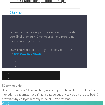
Cesta ku klimatickej odolnosti kraja
Čítaj viac
Projekt je financovaný z prostriedkov Európskeho
sociálneho fondu v rámci operačného programu
Efektívna verejná správa.
2026 Hrajzakraj.sk | All Rights Reserved | CREATED
BY
GBD Creative Studio
Súbory cookie
S cieľom zabezpečiť riadne fungovanie tejto webovej lokality ukladáme
niekedy na vašom zariadení malé dátové súbory, tzv. cookie. Je to bežná
prax väčšiny veľkých webových lokalít.
Prečítať viac
Prijať