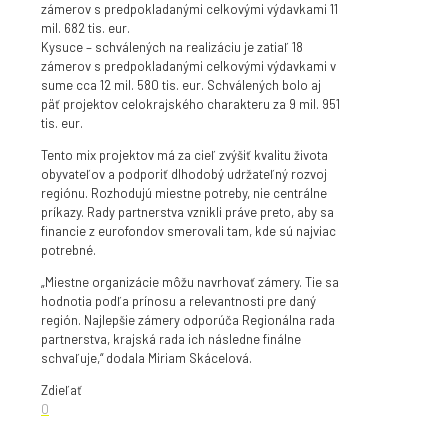
zámerov s predpokladanými celkovými výdavkami 11
mil. 682 tis. eur.
Kysuce – schválených na realizáciu je zatiaľ 18
zámerov s predpokladanými celkovými výdavkami v
sume cca 12 mil. 580 tis. eur. Schválených bolo aj
päť projektov celokrajského charakteru za 9 mil. 951
tis. eur.
Tento mix projektov má za cieľ zvýšiť kvalitu života
obyvateľov a podporiť dlhodobý udržateľný rozvoj
regiónu. Rozhodujú miestne potreby, nie centrálne
príkazy. Rady partnerstva vznikli práve preto, aby sa
financie z eurofondov smerovali tam, kde sú najviac
potrebné.
„Miestne organizácie môžu navrhovať zámery. Tie sa
hodnotia podľa prínosu a relevantnosti pre daný
región. Najlepšie zámery odporúča Regionálna rada
partnerstva, krajská rada ich následne finálne
schvaľuje,“ dodala Miriam Skácelová.
Zdieľať
0