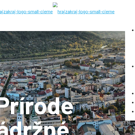
Prírode
zádržné