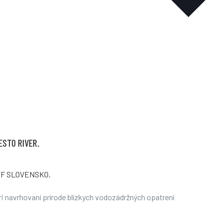
ESTO RIVER.
 WWF SLOVENSKO.
i navrhovaní prírode blízkych vodozádržných opatrení