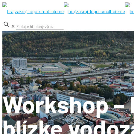
✕
Workshop – 
blízke vodo