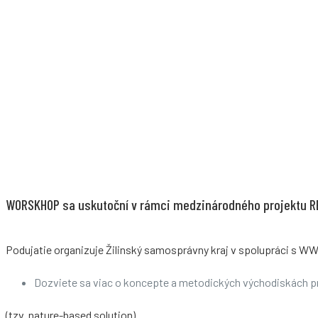
WORSKHOP sa uskutoční v rámci medzinárodného projektu R
Podujatie organizuje Žilinský samosprávny kraj v spolupráci s
Dozviete sa viac o koncepte a metodických východiskách pr
(tzv. nature-based solution).