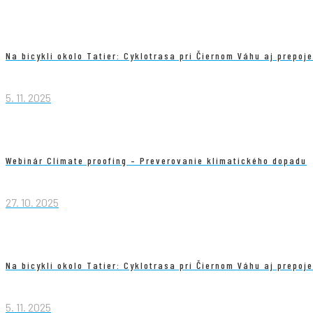
Na bicykli okolo Tatier: Cyklotrasa pri Čiernom Váhu aj prepoj
5. 11. 2025
Webinár Climate proofing – Preverovanie klimatického dopadu
27. 10. 2025
Na bicykli okolo Tatier: Cyklotrasa pri Čiernom Váhu aj prepoj
5. 11. 2025