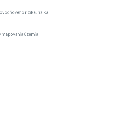
povodňového rizika, rizika
dky mapovania územia