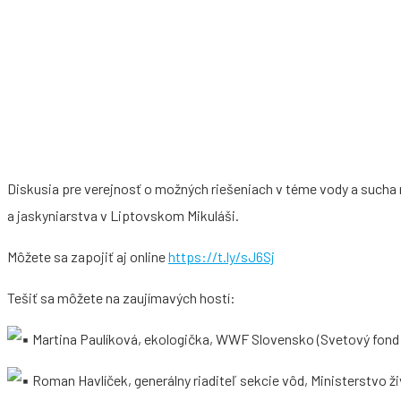
Diskusia pre verejnosť o možných riešeniach v téme vody a sucha n
a jaskyniarstva v Liptovskom Mikuláši.
Môžete sa zapojiť aj online
https://t.ly/sJ6Sj
Tešiť sa môžete na zaujímavých hostí:
Martina Paulíková, ekologička, WWF Slovensko (Svetový fond 
Roman Havlíček, generálny riaditeľ sekcie vôd, Ministerstvo ž