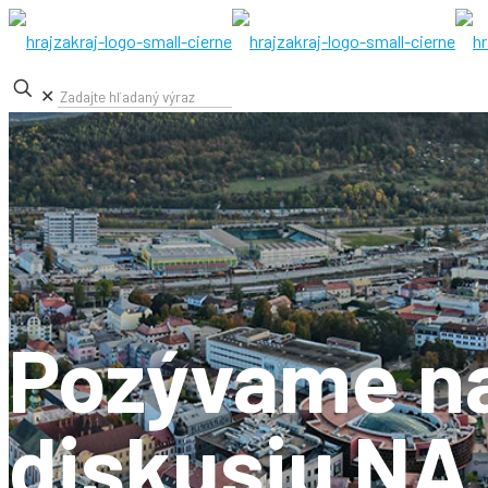
✕
Pozývame na
diskusiu NA