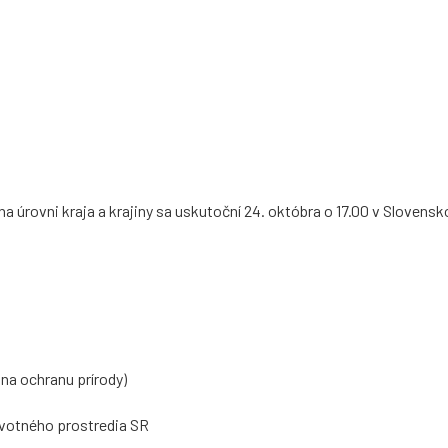
a úrovni kraja a krajiny sa uskutoční 24. októbra o 17.00 v Sloven
na ochranu prírody)
ivotného prostredia SR