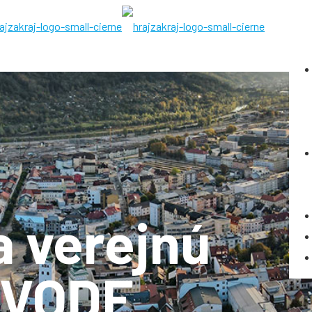
 verejnú
 VODE