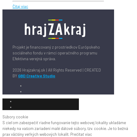
Čítaj viac
Projekt je financovaný z prostriedkov Európskeho
sociálneho fondu v rámci operačného programu
Efektívna verejná správa.
2026 Hrajzakraj.sk | All Rights Reserved | CREATED
BY
GBD Creative Studio
Súbory cookie
S cieľom zabezpečiť riadne fungovanie tejto webovej lokality ukladáme
niekedy na vašom zariadení malé dátové súbory, tzv. cookie. Je to bežná
prax väčšiny veľkých webových lokalít.
Prečítať viac