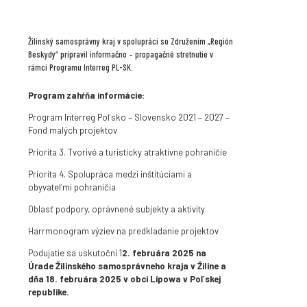
Žilinský samosprávny kraj v spolupráci so Združením „Región
Beskydy“ pripravil informačno – propagačné stretnutie v
rámci Programu Interreg PL-SK.
Program zahŕňa informácie:
Program Interreg Poľsko – Slovensko 2021 – 2027 –
Fond malých projektov
Priorita 3. Tvorivé a turisticky atraktívne pohraničie
Priorita 4. Spolupráca medzi inštitúciami a
obyvateľmi pohraničia
Oblasť podpory, oprávnené subjekty a aktivity
Harrmonogram výziev na predkladanie projektov
Podujatie sa uskutoční 1
2. februára 2025 na
Úrade Žilinského samosprávneho kraja v Žiline a
dňa 18. februára 2025 v obci Lipowa v Poľskej
republike.