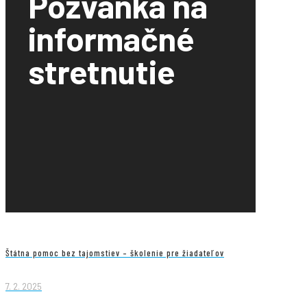
Pozvánka na
informačné
stretnutie
Štátna pomoc bez tajomstiev – školenie pre žiadateľov
7. 2. 2025