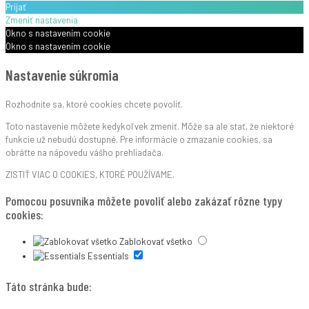
Prijať
Zmeniť nastavenia
Okno s nastavením cookie
Okno s nastavením cookie
Nastavenie súkromia
Rozhodnite sa, ktoré cookies chcete povoliť.
Toto nastavenie môžete kedykoľvek zmeniť. Môže sa ale stať, že niektoré
funkcie už nebudú dostupné. Pre informácie o zmazanie cookies, sa
obráťte na nápovedu vášho prehliadača.
ZISTIŤ VIAC O COOKIES, KTORÉ POUŽÍVAME.
Pomocou posuvníka môžete povoliť alebo zakázať rôzne typy
cookies:
Zablokovať všetko
Essentials
Táto stránka bude: