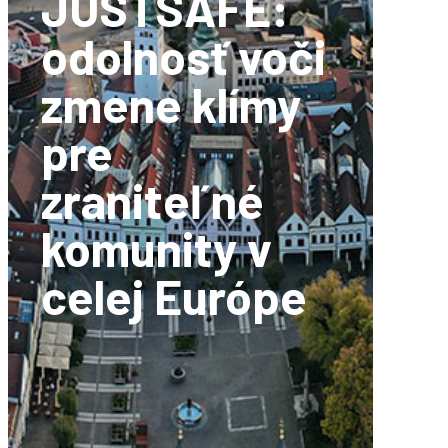
JUSTSAFE:
odolnosť voči
zmene klímy
pre
zraniteľné
komunity v
celej Európe