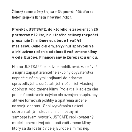
Žilinský samosprávny kraj sa môže pochváliť účasťou na
treťom projekte Horizon Innovation Action.
Projekt JUSTSAFE, do ktorého je zapojených 25
partnerov z 12 krajín a ktorého celkový rozpočet
presahuje 7 miliónov eur, bude trvať 48
mesiacov. Jeho cieľom je vyvinúť spravodlivé
a inkluzívne riešenia odolnosti voči zmene klímy
v celej Európe.
Financovaný je Európskou úniou.
Misiou JUSTSAFE je aktívne mobilizovať, vzdelávať
a najmä zapájať zraniteľné skupiny obyvateľstva
naprieč európskymi krajinami do prípravy
spravodlivých a udržateľných riešení ich vlastnej
odolnosti voči zmene klímy. Projekt si kladie za cieľ
posilniť postavenie najviac ohrozených skupín, aby
aktívne formovali politiky a opatrenia určené
na svoju ochranu. Spoluvytváraním riešení
so zraniteľnými skupinami a miestnymi
samosprávami vytvorí JUSTSAFE replikovateľný
model spravodlivej odolnosti voči zmene klímy,
ktorý sa dá rozšíriť v celej Európe a mimo nej.