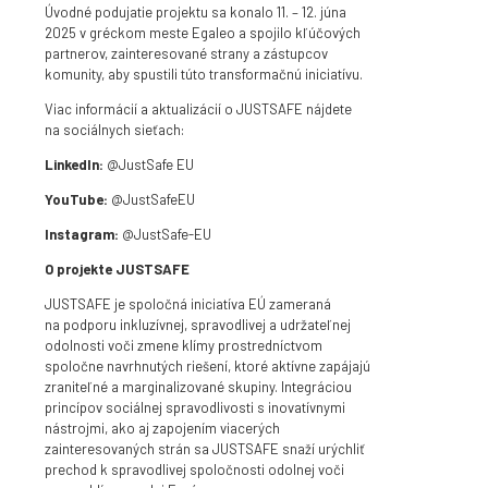
Úvodné podujatie projektu sa konalo 11. – 12. júna
2025 v gréckom meste Egaleo a spojilo kľúčových
partnerov, zainteresované strany a zástupcov
komunity, aby spustili túto transformačnú iniciatívu.
Viac informácií a aktualizácií o JUSTSAFE nájdete
na sociálnych sieťach:
LinkedIn:
@JustSafe EU
YouTube:
@JustSafeEU
Instagram:
@JustSafe-EU
O projekte JUSTSAFE
JUSTSAFE je spoločná iniciatíva EÚ zameraná
na podporu inkluzívnej, spravodlivej a udržateľnej
odolnosti voči zmene klímy prostredníctvom
spoločne navrhnutých riešení, ktoré aktívne zapájajú
zraniteľné a marginalizované skupiny. Integráciou
princípov sociálnej spravodlivosti s inovatívnymi
nástrojmi, ako aj zapojením viacerých
zainteresovaných strán sa JUSTSAFE snaží urýchliť
prechod k spravodlivej spoločnosti odolnej voči