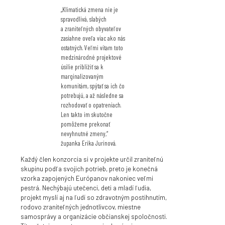
„Klimatická zmena nie je
spravodlivá, slabých
a zraniteľných obyvateľov
zasiahne oveľa viac ako nás
ostatných. Veľmi vítam toto
medzinárodné projektové
úsilie priblížiť sa k
marginalizovaným
komunitám, spýtať sa ich čo
potrebujú, a až následne sa
rozhodovať o opatreniach.
Len takto im skutočne
pomôžeme prekonať
nevyhnutné zmeny,“
županka Erika Jurinová.
Každý člen konzorcia si v projekte určil zraniteľnú
skupinu podľa svojich potrieb, preto je konečná
vzorka zapojených Európanov nakoniec veľmi
pestrá. Nechýbajú utečenci, deti a mladí ľudia,
projekt myslí aj na ľudí so zdravotným postihnutím,
rodovo zraniteľných jednotlivcov, miestne
samosprávy a organizácie občianskej spoločnosti.