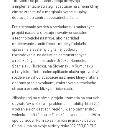
Títo všetci sa postupne zapoja do vývoja
a implementácie stratégií adaptácie na zmenu klímy,
čím sa zraniteľné a marginalizované skupiny
dostávajú do centra adaptačného úsilia.
Pre zisťovanie potrieb a požiadaviek zraniteľných
projekt nasadí a otestuje inovatívne sociálne
a technologické nástroje, ako napríklad
modelovanie zraniteľnosti, modely ľudského
správania a systémy digitálnej podpory
rozhodovania, na desiatich demonštračných
a replikačných miestach v Grécku, Nemecku,
Španielsku, Turecku, na Slovensku, v Rumunsku
a Lotyšsku. Tieto reálne aplikácie ukážu spravodlivé
rozdelenie výhod adaptácie na zmenu klímy vrátane
ochrany pred povodňami, zmierňovania tepelného
stresu a prírode blízkych riešeniach.
Žilinský kraj sa v rámci projektu zameria na starších
obyvateľov s rôznymi problémami mobility, ktorí žijú
v odľahlejších častiach regiónu. Jeho partnerskou
vedeckou inštitúciou je Žilinská univerzita, najbližším
spolupracovníkom zo zahraničia je grécky ostrov
Chios. Župa na svoje aktivity získa 102 950,00 EUR.