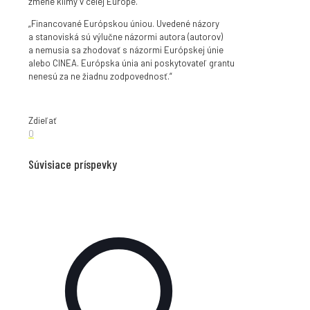
zmene klímy v celej Európe.
„Financované Európskou úniou. Uvedené názory
a stanoviská sú výlučne názormi autora (autorov)
a nemusia sa zhodovať s názormi Európskej únie
alebo CINEA. Európska únia ani poskytovateľ grantu
nenesú za ne žiadnu zodpovednosť.“
Zdieľať
0
Súvisiace príspevky