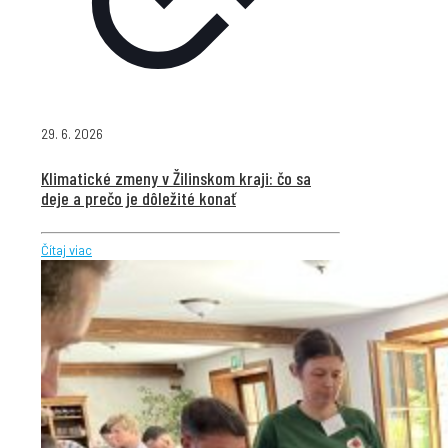
29. 6. 2026
Klimatické zmeny v Žilinskom kraji: čo sa
deje a prečo je dôležité konať
Čítaj viac