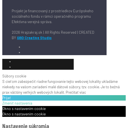
Projekt je financovaný z prostriedkov Európskeho
sociálneho fondu v rámci operačného programu
Efektívna verejná správa.
2026 Hrajzakraj.sk | All Rights Reserved | CREATED
BY
GBD Creative Studio
Súbory cookie
S cieľom zabezpečiť riadne fungovanie tejto webovej lokality ukladáme
niekedy na vašom zariadení malé dátové súbory, tzv. cookie. Je to bežná
prax väčšiny veľkých webových lokalít.
Prečítať viac
Prijať
Zmeniť nastavenia
Okno s nastavením cookie
Okno s nastavením cookie
Nastavenie súkromia